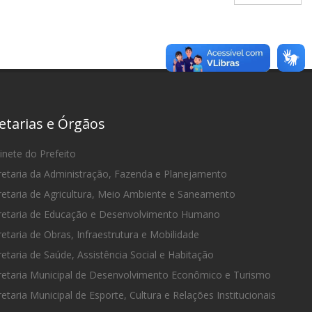
etarias e Órgãos
nete do Prefeito
etaria da Administração, Fazenda e Planejamento
etaria de Agricultura, Meio Ambiente e Saneamento
etaria de Educação e Desenvolvimento Humano
etaria de Obras, Infraestrutura e Mobilidade
etaria de Saúde, Assistência Social e Habitação
etaria Municipal de Desenvolvimento Econômico e Turismo
etaria Municipal de Esporte, Cultura e Relações Institucionais