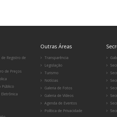
Outras Áreas
Secr
 de Registro de
Transparência
Gabi
Legislação
Secr
tro de Preços
Turismo
Secr
lica
Notícias
Secr
Público
Galeria de Fotos
Secr
 Eletrônica
Galeria de Vídeos
Secr
Agenda de Eventos
Secr
Política de Privacidade
Secr
nto