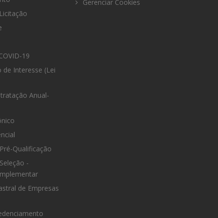
Gerenciar Cookies
Licitação
e
COVID-19
 de Interesse (Lei
tratação Anual-
ônico
ncial
Pré-Qualificação
Seleção -
omplementar
astral de Empresas
edenciamento