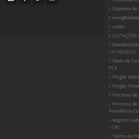
do
da
da
da
Dispensa de 
site
Prefeitura
Prefeitura
Prefeitura
Inexigibilidad
Leilão
LICITAÇÕES 
Manifestação
14.133/2021)
Plano de Con
PCA
Pregão Eletr
Pregão Prese
Processo de 
Processo de 
Previdência C
Registro Cad
- CRC
Termo de Cr