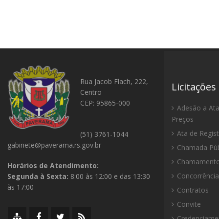
Rua Jacob Flach, 222,
Licitações
Centro
CEP: 95865-000
Adesão a Ata
Preços
Ata de Regis
(51) 3761-1044
gabinete@paverama.rs.gov.br
Chamada Púb
Chamamento 
Horários de Atendimento:
Concorrência
Segunda à Sexta:
8:00 às 12:00 e das 13:30
às 17:00
Contratos
Convite
Mapa
Facebook
Twitter/X
RSS
Credenciame