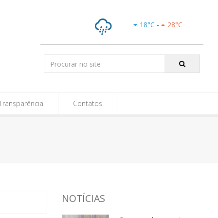
e-SIC
18
°C
-
28
°C
Chuvas
Isoladas
Pesquisar:
Transparência
Contatos
NOTÍCIAS