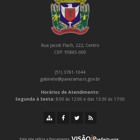
Rua Jacob Flach, 222, Centro
CEP: 95865-000
(51) 3761-1044
gabinete@paverama.rs.gov.br
Horários de Atendimento:
Segunda à Sexta:
8:00 às 12:00 e das 13:30 às 17:00
Mapa
Facebook
Twitter/X
RSS
do
da
da
da
site
Prefeitura
Prefeitura
Prefeitura
iPrefeituras
Este site utiliza a ferramenta
.