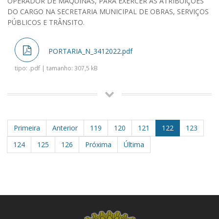
OPERADOR DE MÁQUINAS, PARA EXERCER AS ATRIBUIÇÕES
DO CARGO NA SECRETARIA MUNICIPAL DE OBRAS, SERVIÇOS
PÚBLICOS E TRÂNSITO.
PORTARIA_N_3412022.pdf
tipo: .pdf | tamanho: 307,5 kB
Primeira
Anterior
119
120
121
122
123
124
125
126
Próxima
Última