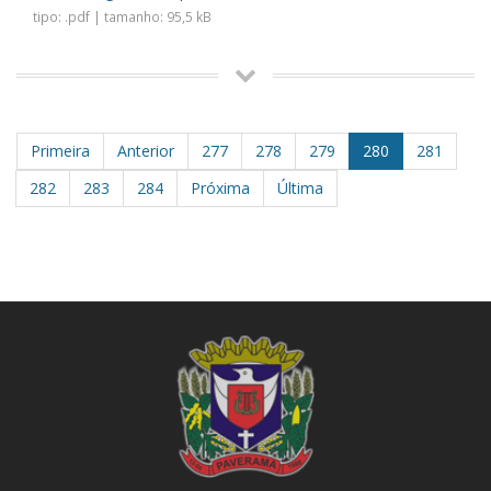
tipo: .pdf | tamanho: 95,5 kB
Primeira
Anterior
277
278
279
280
281
282
283
284
Próxima
Última