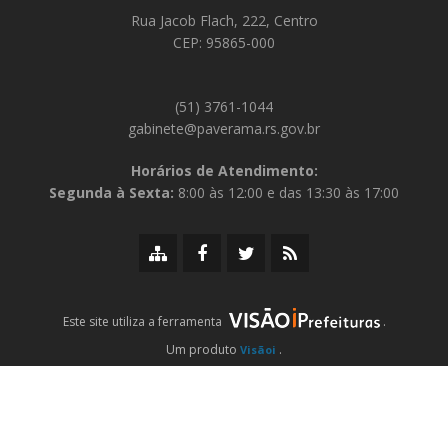
Rua Jacob Flach, 222, Centro
CEP: 95865-000
(51) 3761-1044
gabinete@paverama.rs.gov.br
Horários de Atendimento:
Segunda à Sexta:
8:00 às 12:00 e das 13:30 às 17:00
Mapa
Facebook
Twitter/X
RSS
do
da
da
da
site
Prefeitura
Prefeitura
Prefeitura
iPrefeituras
Este site utiliza a ferramenta
.
Um produto
.
Visãoi