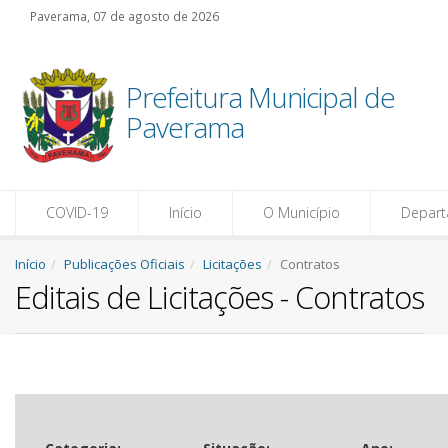
Paverama, 07 de agosto de 2026
Portal da
Ouvidoria
Transparência
Prefeitura Municipal de
Acesso à
Atendimento ao
Paverama
Informação
Cidadão
COVID-19
Início
O Município
Depar
Início
Publicações Oficiais
Licitações
Contratos
Editais de Licitações - Contratos