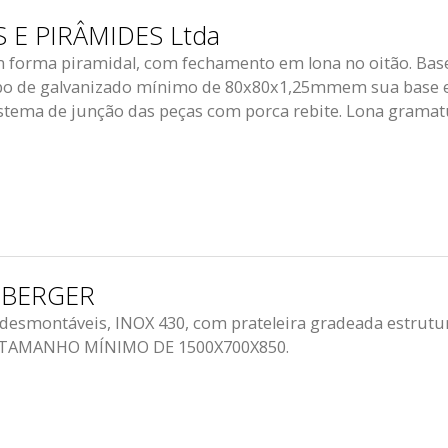
 E PIRÂMIDES Ltda
forma piramidal, com fechamento em lona no oitão. Bas
ubo de galvanizado mínimo de 80x80x1,25mmem sua base e 
stema de junção das peças com porca rebite. Lona gramat
UBERGER
, desmontáveis, INOX 430, com prateleira gradeada estrutu
M – TAMANHO MÍNIMO DE 1500X700X850.