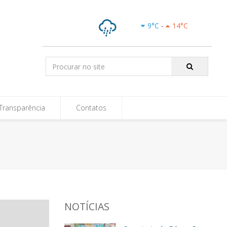
9
°C
-
14
°C
Chuvas
Isoladas
Pesquisar:
Transparência
Contatos
NOTÍCIAS