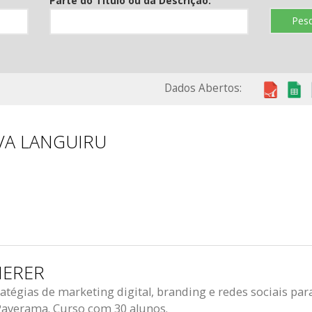
Parte do Título ou da Descrição:
Pesq
Dados Abertos:
VA LANGUIRU
HERER
tégias de marketing digital, branding e redes sociais par
Paverama. Curso com 30 alunos.