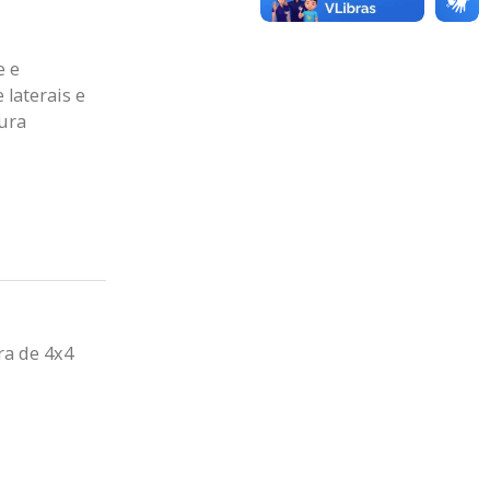
e e
laterais e
ura
ra de 4x4