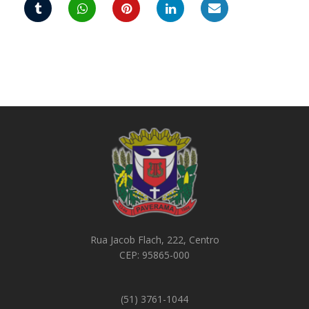
Rua Jacob Flach, 222, Centro
CEP: 95865-000
(51) 3761-1044