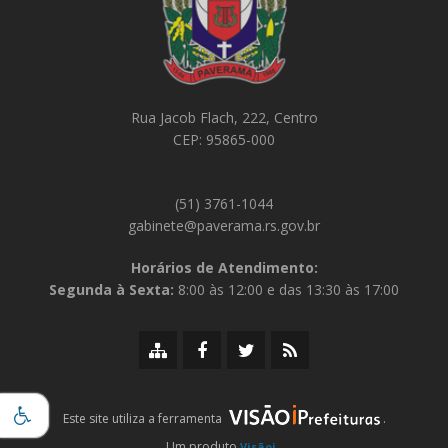
Rua Jacob Flach, 222, Centro
CEP: 95865-000
(51) 3761-1044
gabinete@paverama.rs.gov.br
Horários de Atendimento:
Segunda à Sexta:
8:00 às 12:00 e das 13:30 às 17:00
Mapa
Facebook
Twitter/X
RSS
do
da
da
da
site
Prefeitura
Prefeitura
Prefeitura
iPrefeituras
Este site utiliza a ferramenta
.
Um produto
.
Visãoi