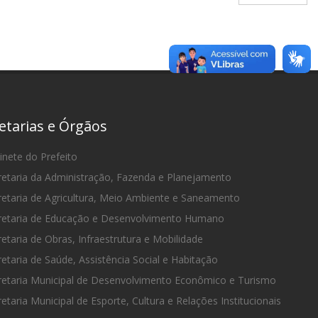
etarias e Órgãos
nete do Prefeito
etaria da Administração, Fazenda e Planejamento
etaria de Agricultura, Meio Ambiente e Saneamento
etaria de Educação e Desenvolvimento Humano
etaria de Obras, Infraestrutura e Mobilidade
etaria de Saúde, Assistência Social e Habitação
etaria Municipal de Desenvolvimento Econômico e Turismo
etaria Municipal de Esporte, Cultura e Relações Institucionais