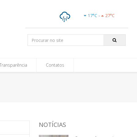
e-SIC
17
°C
-
27
°C
Chuvas
Isoladas
Pesquisar:
Transparência
Contatos
NOTÍCIAS