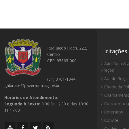
Rua Jacob Flach, 222,
Licitações
Centro
CEP: 95865-000
Adesão a Ata
Preços
Ata de Regis
(51) 3761-1044
gabinete@paverama.rs.gov.br
Chamada Púb
Chamamento 
Horários de Atendimento:
Concorrência
Segunda à Sexta:
8:00 às 12:00 e das 13:30
às 17:00
Contratos
Convite
Mapa
Facebook
Twitter/X
RSS
Credenciame