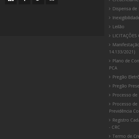
do
da
da
da
Dispensa de 
site
Prefeitura
Prefeitura
Prefeitura
Inexigibilidad
Leilão
LICITAÇÕES 
Manifestação
14.133/2021)
Plano de Con
PCA
Pregão Eletr
Pregão Prese
Processo de 
Processo de 
Previdência C
Registro Cad
- CRC
Termo de Cr