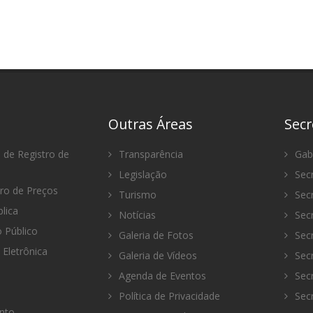
Outras Áreas
Secr
 de Registro de
Transparência
Gabi
Legislação
Secr
tro de Preços
Turismo
Secr
lica
Notícias
Secr
Público
Galeria de Fotos
Secr
 Eletrônica
Galeria de Vídeos
Secr
Agenda de Eventos
Secr
Política de Privacidade
Secr
nto