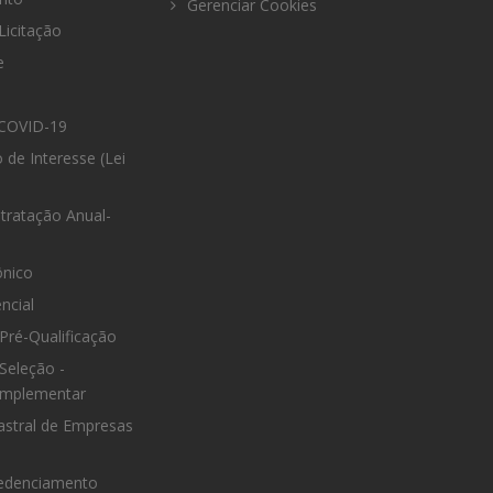
Gerenciar Cookies
Licitação
e
COVID-19
 de Interesse (Lei
tratação Anual-
ônico
ncial
Pré-Qualificação
Seleção -
omplementar
astral de Empresas
edenciamento