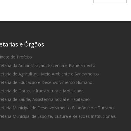
etarias e Órgãos
nete do Prefeito
etaria da Administração, Fazenda e Planejamento
etaria de Agricultura, Meio Ambiente e Saneamento
etaria de Educação e Desenvolvimento Humano
etaria de Obras, Infraestrutura e Mobilidade
etaria de Saúde, Assistência Social e Habitação
etaria Municipal de Desenvolvimento Econômico e Turismo
etaria Municipal de Esporte, Cultura e Relações Institucionais