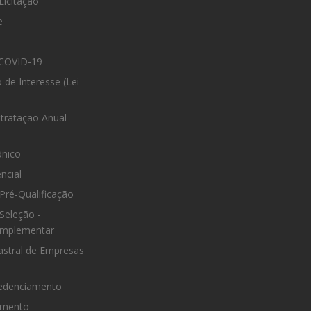
Licitação
e
COVID-19
 de Interesse (Lei
tratação Anual-
ônico
ncial
Pré-Qualificação
Seleção -
omplementar
astral de Empresas
edenciamento
omento