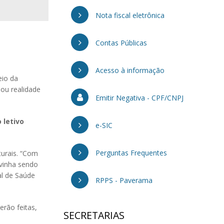
Nota fiscal eletrônica
Contas Públicas
Acesso à informação
eio da
ou realidade
Emitir Negativa - CPF/CNPJ
 letivo
e-SIC
Perguntas Frequentes
turais. “Com
 vinha sendo
al de Saúde
RPPS - Paverama
rão feitas,
SECRETARIAS