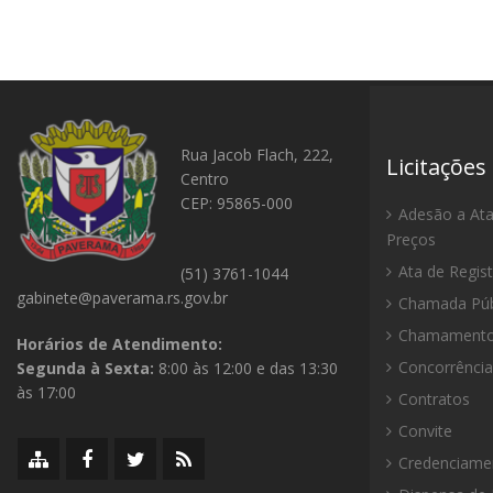
Rua Jacob Flach, 222,
Licitações
Centro
CEP: 95865-000
Adesão a Ata
Preços
Ata de Regis
(51) 3761-1044
gabinete@paverama.rs.gov.br
Chamada Púb
Chamamento 
Horários de Atendimento:
Concorrência
Segunda à Sexta:
8:00 às 12:00 e das 13:30
às 17:00
Contratos
Convite
Mapa
Facebook
Twitter/X
RSS
Credenciame
do
da
da
da