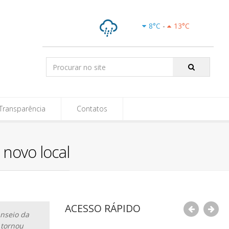
e-SIC
8
°C
-
13
°C
Chuvas
Isoladas
Pesquisar:
Transparência
Contatos
novo local
ACESSO RÁPIDO
anseio da
 tornou