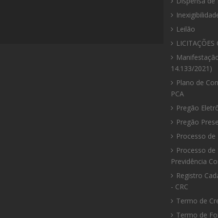
Dispensa de 
site
Prefeitura
Prefeitura
Prefeitura
Inexigibilidad
Leilão
LICITAÇÕES 
Manifestação
14.133/2021)
Plano de Con
PCA
Pregão Eletr
Pregão Prese
Processo de 
Processo de 
Previdência C
Registro Cad
- CRC
Termo de Cr
Termo de F