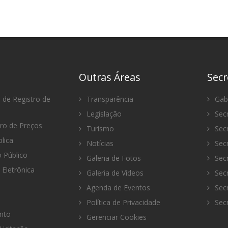
Outras Áreas
Secr
 de Registro de
Transparência
Gabi
Legislação
Secr
tro de Preços
Turismo
Secr
lica
Notícias
Secr
Público
Galeria de Fotos
Secr
 Eletrônica
Galeria de Vídeos
Secr
Agenda de Eventos
Secr
Política de Privacidade
Secr
nto
Gerenciar Cookies