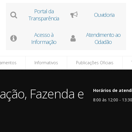
l da
Ouvidoria
e-SI
rência
o à
Atendimento ao
ação
Cidadão
tamentos
Informativos
Publicações Oficiais
ração, Fazenda e
Horários de atend
8:00 às 12:00 - 13:3