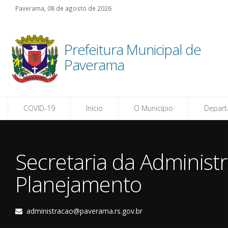
Paverama, 08 de agosto de 2026
Porta
Transpa
Prefeitura Municipal de
Acess
Paverama
Inform
COVID-19
Início
O Município
Depar
Secretaria da Administ
Planejamento
administracao@paverama.rs.gov.br