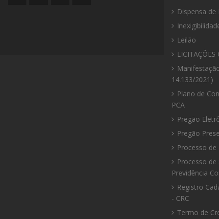
do
da
da
da
Dispensa de 
site
Prefeitura
Prefeitura
Prefeitura
Inexigibilidad
Leilão
LICITAÇÕES 
Manifestação
14.133/2021)
Plano de Con
PCA
Pregão Eletr
Pregão Prese
Processo de 
Processo de 
Previdência C
Registro Cad
- CRC
Termo de Cr