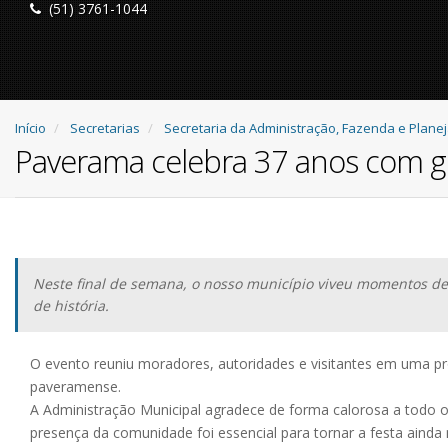
(51) 3761-1044
Início
Secretarias
Secretaria da Administração, Fazenda e Plan
Paverama celebra 37 anos com gra
Neste final de semana, o nosso município viveu momentos de
de história.
O evento reuniu moradores, autoridades e visitantes em uma pro
paveramense.
A Administração Municipal agradece de forma calorosa a todo o
presença da comunidade foi essencial para tornar a festa aind