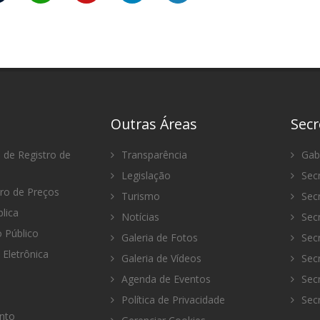
Outras Áreas
Secr
 de Registro de
Transparência
Gabi
Legislação
Secr
tro de Preços
Turismo
Secr
lica
Notícias
Secr
Público
Galeria de Fotos
Secr
 Eletrônica
Galeria de Vídeos
Secr
Agenda de Eventos
Secr
Política de Privacidade
Secr
nto