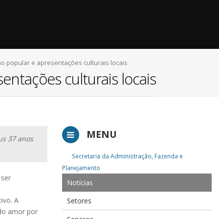
 popular e apresentações culturais locais
ntações culturais locais
MENU
us 37 anos
Secretaria da Administração, Fazenda e
Planejamento
 ser
Notícias
ivo. A
Setores
 do amor por