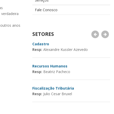
Serviços
as
Fale Conosco
 verdadeira
 outros anos
SETORES
Cadastro
C
Resp:
Alexandre Kussler Azevedo
R
Recursos Humanos
A
Resp:
Beatriz Pacheco
R
Fiscalização Tributária
Se
Resp:
Julio Cesar Bruxel
I
R