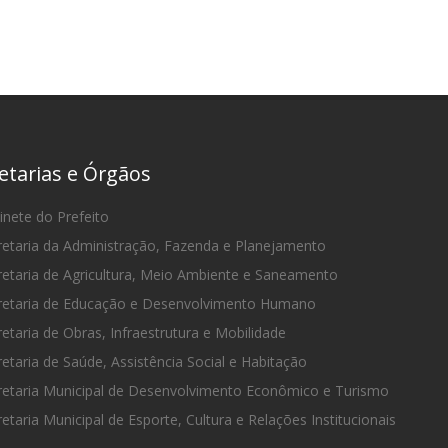
etarias e Órgãos
nete do Prefeito
etaria da Administração, Fazenda e Planejamento
etaria de Agricultura, Meio Ambiente e Saneamento
etaria de Educação e Desenvolvimento Humano
etaria de Obras, Infraestrutura e Mobilidade
etaria de Saúde, Assistência Social e Habitação
etaria Municipal de Desenvolvimento Econômico e Turismo
etaria Municipal de Esporte, Cultura e Relações Institucionais