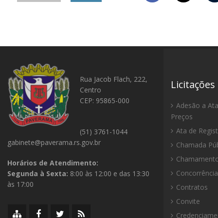
Rua Jacob Flach, 222,
Licitações
Centro
CEP: 95865-000
Adesão a Ata
Preços
Ata de Regis
(51) 3761-1044
gabinete@paverama.rs.gov.br
Chamada Púb
Chamamento 
Horários de Atendimento:
Concorrência
Segunda à Sexta:
8:00 às 12:00 e das 13:30
às 17:00
Contratos
Convite
Mapa
Facebook
Twitter/X
RSS
Credenciame