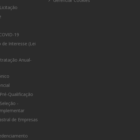
Gerenciar Cookies
Licitação
e
COVID-19
 de Interesse (Lei
tratação Anual-
ônico
ncial
Pré-Qualificação
Seleção -
omplementar
astral de Empresas
edenciamento