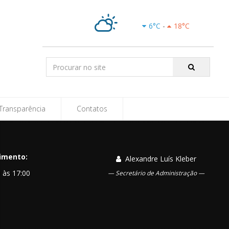
C
6
°C
-
18
°C
Parcialmente
Nublado
Pesquisar:
Transparência
Contatos
imento:
Alexandre Luís Kleber
0 às 17:00
Secretário de Administração