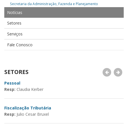
Secretaria da Administração, Fazenda e Planejamento
Notícias
Setores
Serviços
Fale Conosco
SETORES
Pessoal
C
Resp:
Claudia Kerber
R
Fiscalização Tributária
C
Resp:
Julio Cesar Bruxel
R