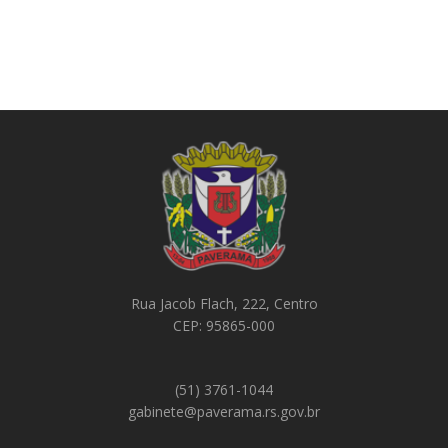
Rua Jacob Flach, 222, Centro
CEP: 95865-000
(51) 3761-1044
gabinete@paverama.rs.gov.br