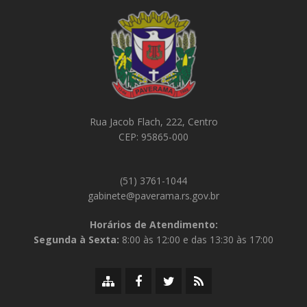
Rua Jacob Flach, 222, Centro
CEP: 95865-000
(51) 3761-1044
gabinete@paverama.rs.gov.br
Horários de Atendimento:
Segunda à Sexta:
8:00 às 12:00 e das 13:30 às 17:00
Mapa
Facebook
Twitter/X
RSS
do
da
da
da
site
Prefeitura
Prefeitura
Prefeitura