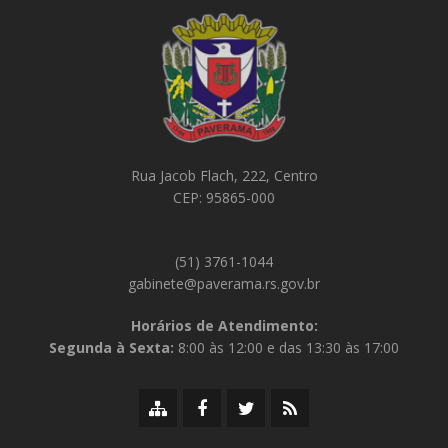
Rua Jacob Flach, 222, Centro
CEP: 95865-000
(51) 3761-1044
gabinete@paverama.rs.gov.br
Horários de Atendimento:
Segunda à Sexta:
8:00 às 12:00 e das 13:30 às 17:00
Mapa
Facebook
Twitter/X
RSS
do
da
da
da
site
Prefeitura
Prefeitura
Prefeitura