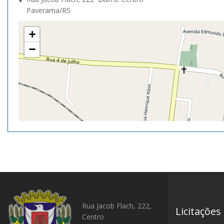
Paverama/RS
+
−
Rua Jacob Flach, 222,
Licitações
Centro