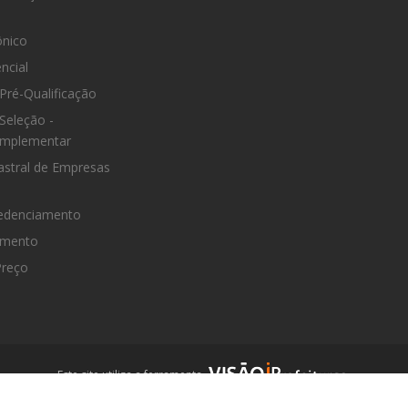
ônico
ncial
Pré-Qualificação
Seleção -
omplementar
astral de Empresas
edenciamento
omento
reço
iPrefeituras
Este site utiliza a ferramenta
.
Um produto
.
Visãoi