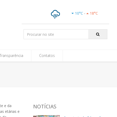
e-SIC
10
°C
-
18
°C
Chuva
Pesquisar:
Transparência
Contatos
NOTÍCIAS
te e da
as etárias e