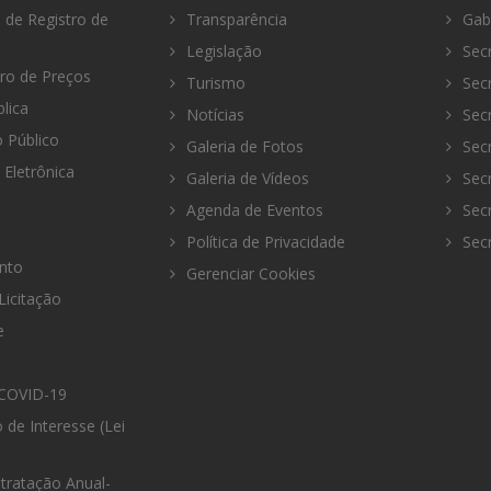
 de Registro de
Transparência
Gabi
Legislação
Secr
tro de Preços
Turismo
Secr
lica
Notícias
Secr
Público
Galeria de Fotos
Secr
 Eletrônica
Galeria de Vídeos
Secr
Agenda de Eventos
Secr
Política de Privacidade
Secr
nto
Gerenciar Cookies
Licitação
e
COVID-19
 de Interesse (Lei
tratação Anual-