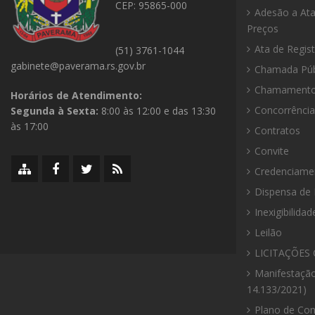
CEP: 95865-000
Adesão a Ata
Preços
Ata de Regis
(51) 3761-1044
gabinete@paverama.rs.gov.br
Chamada Púb
Chamamento 
Horários de Atendimento:
Concorrência
Segunda à Sexta:
8:00 às 12:00 e das 13:30
às 17:00
Contratos
Convite
Mapa
Facebook
Twitter/X
RSS
Credenciame
do
da
da
da
Dispensa de 
site
Prefeitura
Prefeitura
Prefeitura
Inexigibilidad
Leilão
LICITAÇÕES 
Manifestação
14.133/2021)
Plano de Con