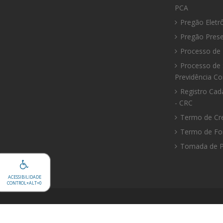
PCA
Pregão Eletr
Pregão Prese
Processo de 
Processo de 
Previdência C
Registro Cad
- CRC
Termo de Cr
Termo de F
Tomada de P
ACESSIBILIDADE
CONTROL+ALT
+0