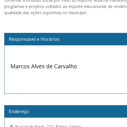
fomentar a inclusão social por meio do esporte. Atua na manute
programas e projetos voltados ao esporte educacional, de rendimen
qualidade das ações esportivas no Município.
Responsável e Horários
Marcos Alves de Carvalho
Endereço
Rua Jacob Flach, 222 Bairro: Centro