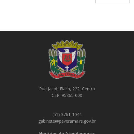
Rua Jacob Flach, 222, Centro
CEP: 95865-000
(51) 3761-1044
gabinete@paverama.rs.gov.br
Horários de Atendimento: