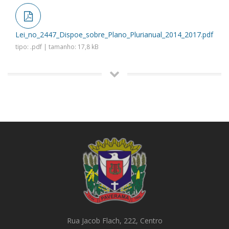
Lei_no_2447_Dispoe_sobre_Plano_Plurianual_2014_2017.pdf
tipo: .pdf | tamanho: 17,8 kB
Rua Jacob Flach, 222, Centro