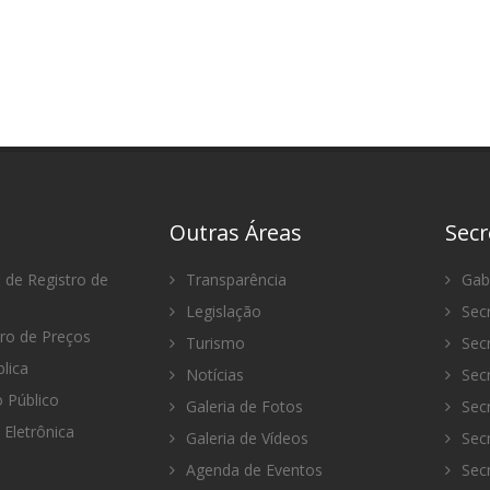
Outras Áreas
Secr
 de Registro de
Transparência
Gabi
Legislação
Secr
tro de Preços
Turismo
Secr
lica
Notícias
Secr
Público
Galeria de Fotos
Secr
 Eletrônica
Galeria de Vídeos
Secr
Agenda de Eventos
Secr