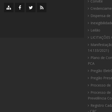
Convite
Mapa
Facebook
Twitter/X
RSS
Credenciame
do
da
da
da
Dispensa de 
site
Prefeitura
Prefeitura
Prefeitura
Inexigibilidad
Leilão
LICITAÇÕES 
Manifestação
14.133/2021)
Plano de Con
PCA
Pregão Eletr
Pregão Prese
Processo de 
Processo de 
Previdência C
Registro Cad
- CRC