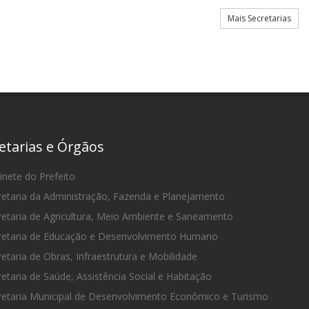
Mais Secretarias
etarias e Órgãos
nete do Prefeito
etaria da Administração, Fazenda e Planejamento
etaria de Agricultura, Meio Ambiente e Saneamento
etaria de Educação e Desenvolvimento Humano
etaria de Obras, Infraestrutura e Mobilidade
etaria de Saúde, Assistência Social e Habitação
etaria Municipal de Desenvolvimento Econômico e Turismo