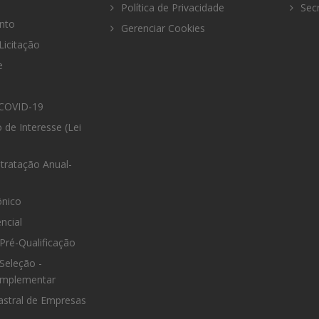
Política de Privacidade
Secr
nto
Gerenciar Cookies
Licitação
e
COVID-19
 de Interesse (Lei
tratação Anual-
ônico
ncial
Pré-Qualificação
Seleção -
omplementar
astral de Empresas