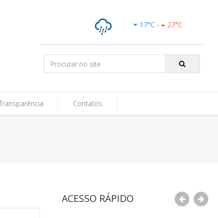
e-SIC
17
°C
-
27
°C
Chuvas
Isoladas
Pesquisar:
Transparência
Contatos
ACESSO RÁPIDO