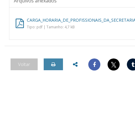
Arquivos anexados
CARGA_HORARIA_DE_PROFISSIONAIS_DA_SECRETARIA
Tipo: pdf | Tamanho: 4,7 kB
𝕏
Voltar