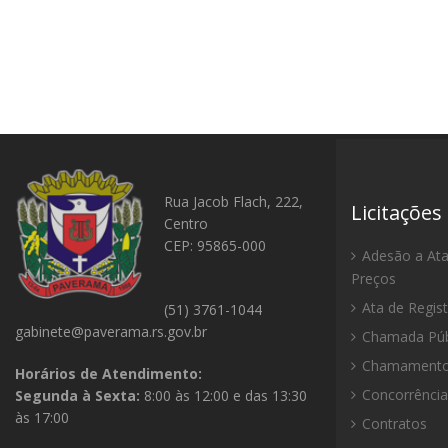
Rua Jacob Flach, 222,
Licitações
Centro
CEP: 95865-000
Adesão a Ata
Preços
Ata de Regis
(51) 3761-1044
gabinete@paverama.rs.gov.br
Chamada Púb
Chamamento 
Horários de Atendimento:
Concorrência
Segunda à Sexta:
8:00 às 12:00 e das 13:30
às 17:00
Contratos