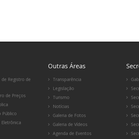
Outras Áreas
Secr
 de Registro de
Transparência
Gabi
Legislação
Secr
tro de Preços
Turismo
Secr
lica
Notícias
Secr
Público
Galeria de Fotos
Secr
 Eletrônica
Galeria de Vídeos
Secr
Agenda de Eventos
Secr