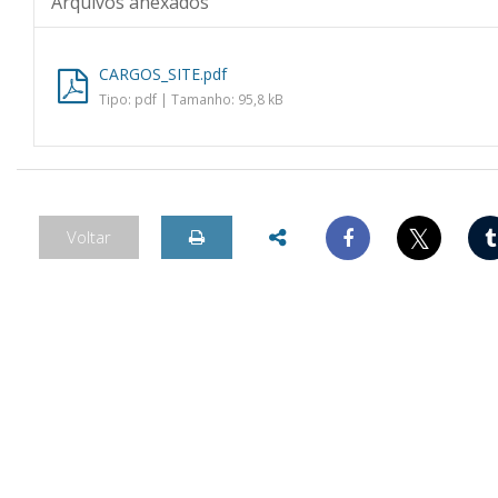
Arquivos anexados
CARGOS_SITE.pdf
Tipo: pdf | Tamanho: 95,8 kB
𝕏
Voltar