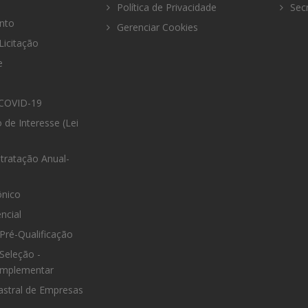
Política de Privacidade
Secr
nto
Gerenciar Cookies
Licitação
e
COVID-19
 de Interesse (Lei
tratação Anual-
ônico
ncial
Pré-Qualificação
Seleção -
omplementar
astral de Empresas