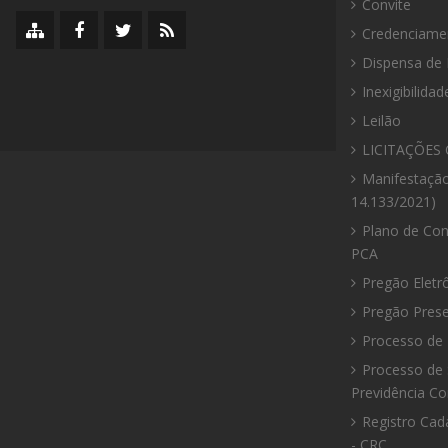
Convite
Mapa
Facebook
Twitter/X
RSS
Credenciame
do
da
da
da
Dispensa de 
site
Prefeitura
Prefeitura
Prefeitura
Inexigibilidad
Leilão
LICITAÇÕES 
Manifestação
14.133/2021)
Plano de Con
PCA
Pregão Eletr
Pregão Prese
Processo de 
Processo de 
Previdência C
Registro Cad
- CRC