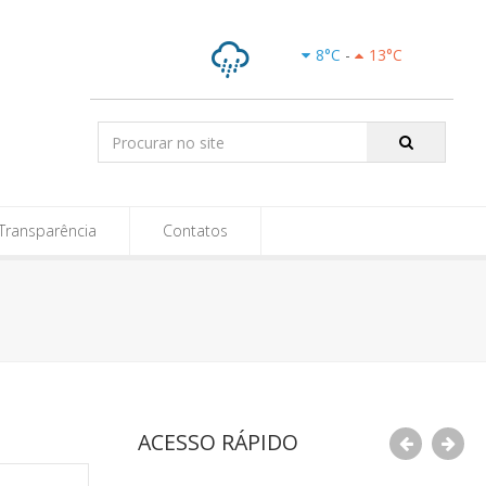
e-SIC
8
°C
-
13
°C
Chuvas
Isoladas
Pesquisar:
Transparência
Contatos
ACESSO RÁPIDO