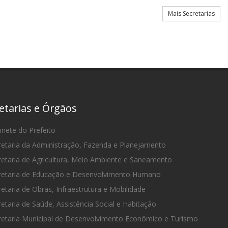
Mais Secretarias
etarias e Órgãos
nete do Prefeito
etaria da Administração, Fazenda e Planejamento
etaria de Agricultura, Meio Ambiente e Saneamento
etaria de Educação e Desenvolvimento Humano
etaria de Obras, Infraestrutura e Mobilidade
etaria de Saúde, Assistência Social e Habitação
etaria Municipal de Desenvolvimento Econômico e Turismo