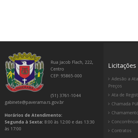
Rua Jacob Flach, 222,
Licitações
Centro
CEP: 95865-000
Adesão a Ata
Preços
Ata de Regis
(51) 3761-1044
gabinete@paverama.rs.gov.br
Chamada Púb
Chamamento 
Horários de Atendimento:
Concorrência
Segunda à Sexta:
8:00 às 12:00 e das 13:30
às 17:00
Contratos