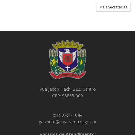
Mais Secretarias
Rua Jacob Flach, 222, Centro
CEP: 95865-000
(51) 3761-1044
gabinete@paverama.rs.gov.br
Horários de Atendimento: