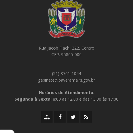
Rua Jacob Flach, 222, Centro
CEP: 95865-000
(51) 3761-1044
gabinete@paverama.rs.gov.br
Horários de Atendimento:
Segunda à Sexta:
8:00 às 12:00 e das 13:30 às 17:00
Mapa
Facebook
Twitter/X
RSS
do
da
da
da
site
Prefeitura
Prefeitura
Prefeitura