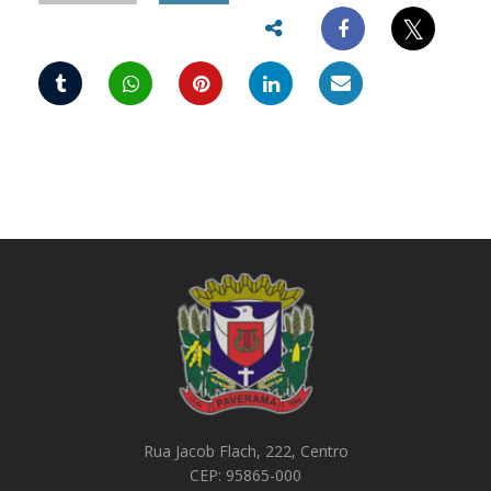
𝕏
Rua Jacob Flach, 222, Centro
CEP: 95865-000