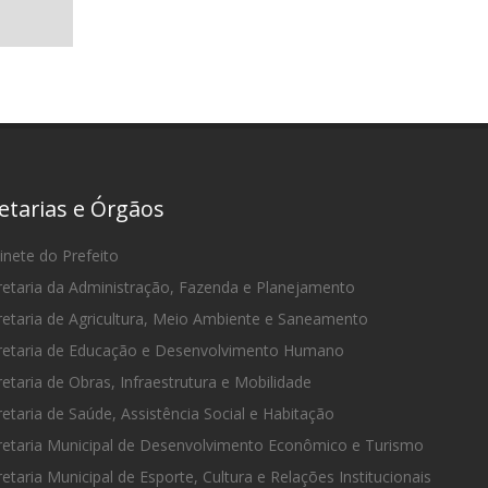
etarias e Órgãos
nete do Prefeito
etaria da Administração, Fazenda e Planejamento
etaria de Agricultura, Meio Ambiente e Saneamento
etaria de Educação e Desenvolvimento Humano
etaria de Obras, Infraestrutura e Mobilidade
etaria de Saúde, Assistência Social e Habitação
etaria Municipal de Desenvolvimento Econômico e Turismo
etaria Municipal de Esporte, Cultura e Relações Institucionais