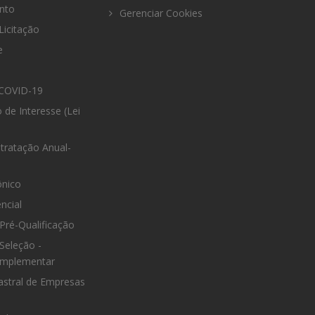
nto
Gerenciar Cookies
Licitação
e
COVID-19
 de Interesse (Lei
tratação Anual-
ônico
ncial
Pré-Qualificação
Seleção -
omplementar
astral de Empresas