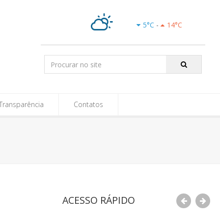
e-SIC
5
°C
-
14
°C
Parcialmente
Nublado
Pesquisar:
Transparência
Contatos
ACESSO RÁPIDO