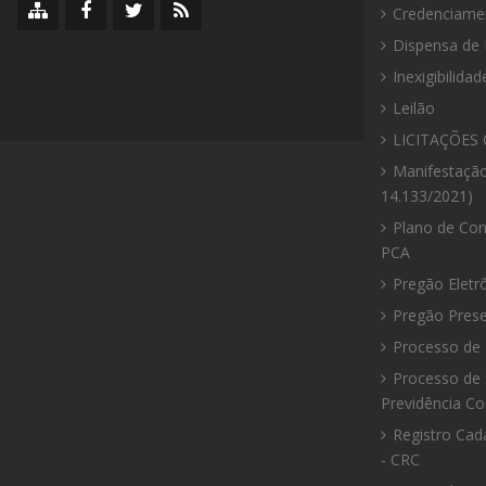
Mapa
Facebook
Twitter/X
RSS
Credenciame
do
da
da
da
Dispensa de 
site
Prefeitura
Prefeitura
Prefeitura
Inexigibilidad
Leilão
LICITAÇÕES 
Manifestação
14.133/2021)
Plano de Con
PCA
Pregão Eletr
Pregão Prese
Processo de 
Processo de 
Previdência C
Registro Cad
- CRC