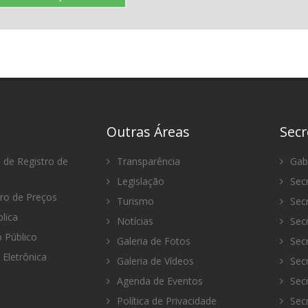
Outras Áreas
Secr
 de Registro de
Transparência
Gabi
Legislação
Secr
tro de Preços
Turismo
Secr
lica
Notícias
Secr
Público
Galeria de Fotos
Secr
 Eletrônica
Galeria de Vídeos
Secr
Agenda de Eventos
Secr
Política de Privacidade
Secr