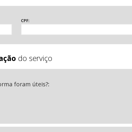
CPF:
iação
do serviço
orma foram úteis?: