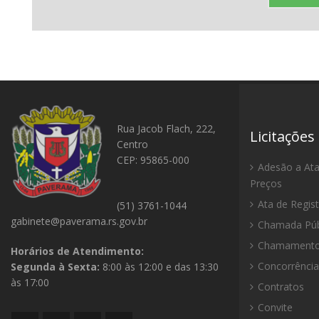
Rua Jacob Flach, 222,
Licitações
Centro
CEP: 95865-000
Adesão a Ata
Preços
Ata de Regis
(51) 3761-1044
gabinete@paverama.rs.gov.br
Chamada Púb
Chamamento 
Horários de Atendimento:
Concorrência
Segunda à Sexta:
8:00 às 12:00 e das 13:30
às 17:00
Contratos
Convite