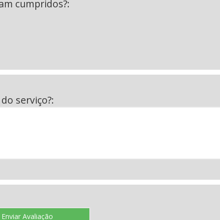
ram cumpridos?:
do serviço?: