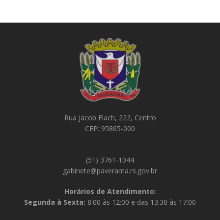
Rua Jacob Flach, 222, Centro
CEP: 95865-000
(51) 3761-1044
gabinete@paverama.rs.gov.br
Horários de Atendimento:
Segunda à Sexta:
8:00 às 12:00 e das 13:30 às 17:00