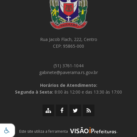
Rua Jacob Flach, 222, Centro
CEP: 95865-000
(51) 3761-1044
gabinete@paverama.rs.gov.br
Horários de Atendimento:
Segunda à Sexta:
8:00 às 12:00 e das 13:30 às 17:00
Mapa
Facebook
Twitter/X
RSS
do
da
da
da
site
Prefeitura
Prefeitura
Prefeitura
iPrefeituras
Este site utiliza a ferramenta
.