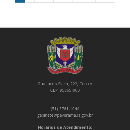
Rua Jacob Flach, 222, Centro
CEP: 95865-000
(51) 3761-1044
gabinete@paverama.rs.gov.br
Horários de Atendimento: