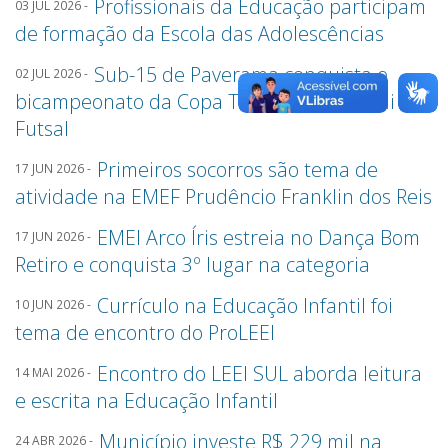
Profissionais da Educação participam
03 JUL 2026 -
de formação da Escola das Adolescências
Sub-15 de Paverama conquista o
02 JUL 2026 -
bicampeonato da Copa Transcitrus Sicredi de
Futsal
Primeiros socorros são tema de
17 JUN 2026 -
atividade na EMEF Prudêncio Franklin dos Reis
EMEI Arco Íris estreia no Dança Bom
17 JUN 2026 -
Retiro e conquista 3º lugar na categoria
Currículo na Educação Infantil foi
10 JUN 2026 -
tema de encontro do ProLEEI
Encontro do LEEI SUL aborda leitura
14 MAI 2026 -
e escrita na Educação Infantil
Município investe R$ 229 mil na
24 ABR 2026 -