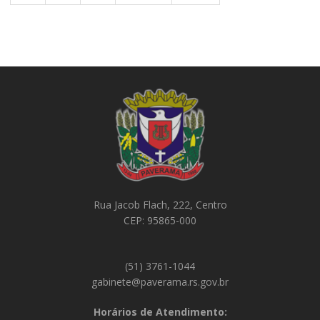
Rua Jacob Flach, 222, Centro
CEP: 95865-000
(51) 3761-1044
gabinete@paverama.rs.gov.br
Horários de Atendimento: