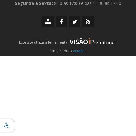
Segunda à Sexta:
8:00 às 12:00 e das 13:30 às 17:00
Mapa
Facebook
Twitter/X
RSS
do
da
da
da
site
Prefeitura
Prefeitura
Prefeitura
iPrefeituras
Este site utiliza a ferramenta
.
Um produto
.
Visãoi