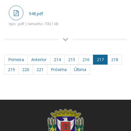
948.pdf
tipo: .pdf | tamanho: 700,1 kB
Primeira
Anterior
214
215
216
217
218
219
220
221
Próxima
Última