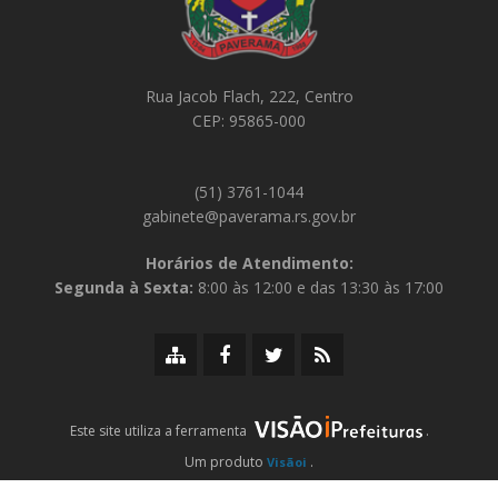
Rua Jacob Flach, 222, Centro
CEP: 95865-000
(51) 3761-1044
gabinete@paverama.rs.gov.br
Horários de Atendimento:
Segunda à Sexta:
8:00 às 12:00 e das 13:30 às 17:00
Mapa
Facebook
Twitter/X
RSS
do
da
da
da
site
Prefeitura
Prefeitura
Prefeitura
iPrefeituras
Este site utiliza a ferramenta
.
Um produto
.
Visãoi