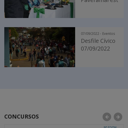
07/09/2022 -
Eventos
Desfile Cívico
07/09/2022
CONCURSOS
Anterior
Pró
N° EDITAL