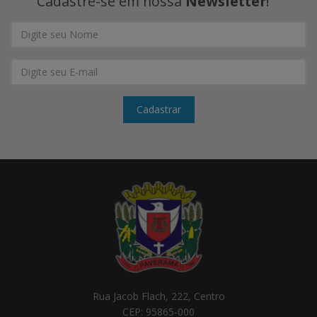
Cadastre-se em nossa
Newsletter
!
*Nome
Completo
*E-
mail
Cadastrar
Rua Jacob Flach, 222, Centro
CEP: 95865-000