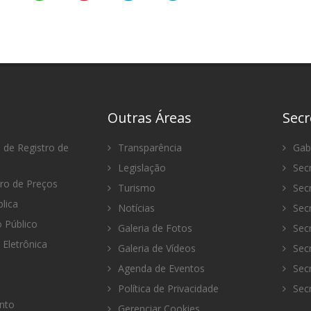
Outras Áreas
Secr
 de Registro de
Transparência
Gabi
Legislação
Secr
tro de Preços
Turismo
Secr
lica
Notícias
Secr
Público
Galeria de Fotos
Secr
 Eletrônica
Galeria de Vídeos
Secr
Agenda de Eventos
Secr
Política de Privacidade
Secr
nto
Gerenciar Cookies