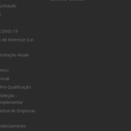
Licitação
e
COVID-19
 de Interesse (Lei
tratação Anual-
ônico
ncial
Pré-Qualificação
Seleção -
omplementar
astral de Empresas
edenciamento