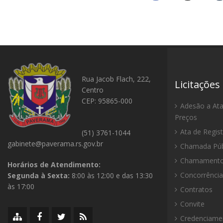
Rua Jacob Flach, 222,
Licitações
Centro
CEP: 95865-000
Adesão a Ata
Preços
Ata de Regis
(51) 3761-1044
gabinete@paverama.rs.gov.br
Chamada Púb
Chamamento 
Horários de Atendimento:
Concorrência
Segunda à Sexta:
8:00 às 12:00 e das 13:30
às 17:00
Contratos
Convite
Mapa
Facebook
Twitter/X
RSS
Credenciame