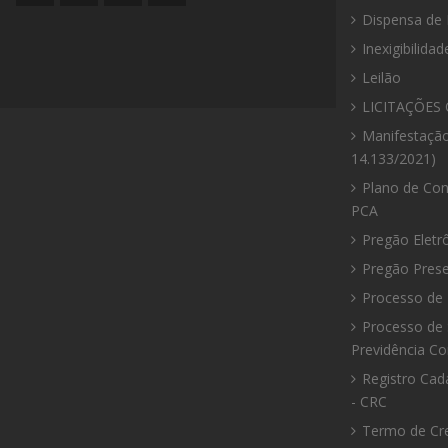
do
da
da
da
Dispensa de 
site
Prefeitura
Prefeitura
Prefeitura
Inexigibilidad
Leilão
LICITAÇÕES 
Manifestação
14.133/2021)
Plano de Con
PCA
Pregão Eletr
Pregão Prese
Processo de 
Processo de 
Previdência C
Registro Cad
- CRC
Termo de Cr