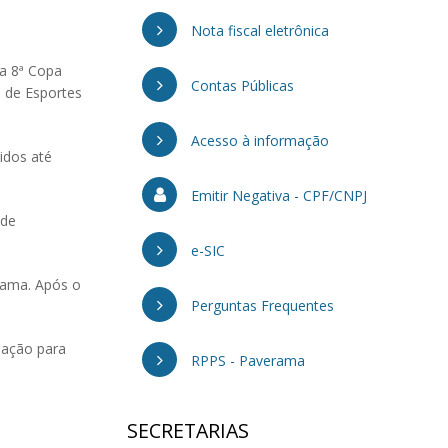
Nota fiscal eletrônica
 a 8ª Copa
Contas Públicas
 de Esportes
Acesso à informação
idos até
Emitir Negativa - CPF/CNPJ
ade
e-SIC
erama. Após o
Perguntas Frequentes
iação para
RPPS - Paverama
SECRETARIAS