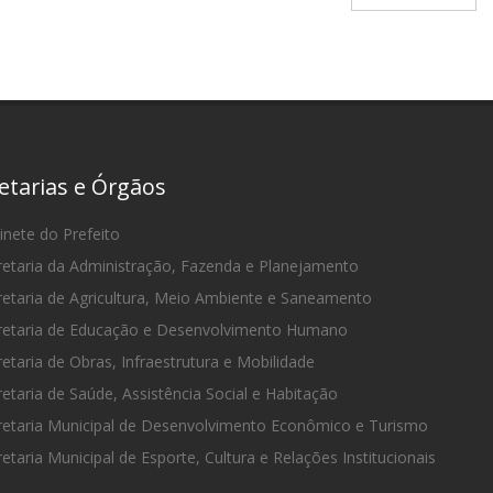
etarias e Órgãos
nete do Prefeito
etaria da Administração, Fazenda e Planejamento
etaria de Agricultura, Meio Ambiente e Saneamento
etaria de Educação e Desenvolvimento Humano
etaria de Obras, Infraestrutura e Mobilidade
etaria de Saúde, Assistência Social e Habitação
etaria Municipal de Desenvolvimento Econômico e Turismo
etaria Municipal de Esporte, Cultura e Relações Institucionais