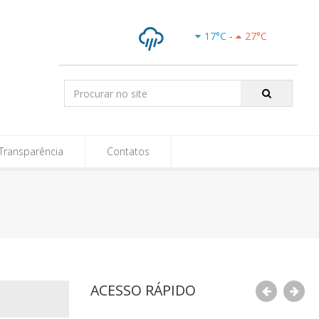
e-SIC
17
°C
-
27
°C
Chuva
Pesquisar:
Transparência
Contatos
ACESSO RÁPIDO