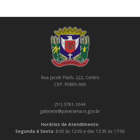
Rua Jacob Flach, 222, Centro
CEP: 95865-000
(51) 3761-1044
gabinete@paverama.rs.gov.br
Horários de Atendimento:
Segunda à Sexta:
8:00 às 12:00 e das 13:30 às 17:00