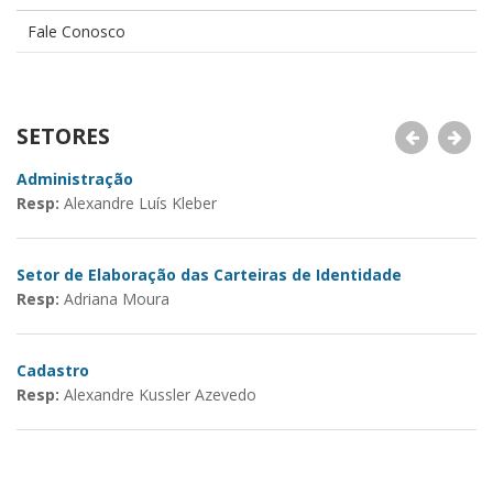
Fale Conosco
SETORES
Administração
Fi
Resp:
Alexandre Luís Kleber
R
Setor de Elaboração das Carteiras de Identidade
Li
Resp:
Adriana Moura
R
Cadastro
C
Resp:
Alexandre Kussler Azevedo
R