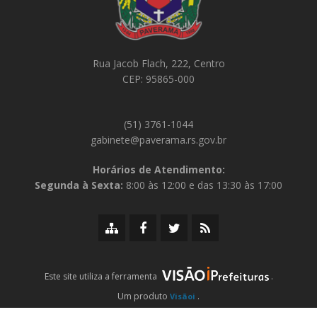
Rua Jacob Flach, 222, Centro
CEP: 95865-000
(51) 3761-1044
gabinete@paverama.rs.gov.br
Horários de Atendimento:
Segunda à Sexta:
8:00 às 12:00 e das 13:30 às 17:00
Mapa
Facebook
Twitter/X
RSS
do
da
da
da
site
Prefeitura
Prefeitura
Prefeitura
iPrefeituras
Este site utiliza a ferramenta
.
Um produto
.
Visãoi