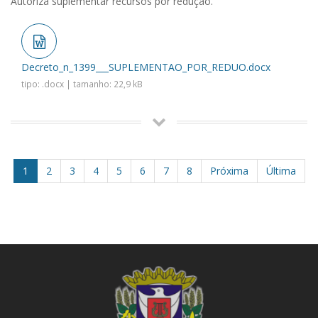
Autoriza suplementar recursos por redução.
Decreto_n_1399___SUPLEMENTAO_POR_REDUO.docx
tipo: .docx | tamanho: 22,9 kB
1
2
3
4
5
6
7
8
Próxima
Última